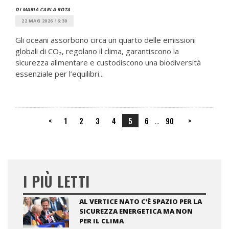
DI MARIA CARLA ROTA
22 MAG 2026 16:30
Gli oceani assorbono circa un quarto delle emissioni
globali di CO₂, regolano il clima, garantiscono la
sicurezza alimentare e custodiscono una biodiversità
essenziale per l’equilibri...
<
1
2
3
4
5
6
90
>
...
I PIÙ LETTI
AL VERTICE NATO C’È SPAZIO PER LA
SICUREZZA ENERGETICA MA NON
PER IL CLIMA