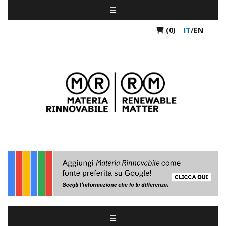
(0)
IT
/
EN