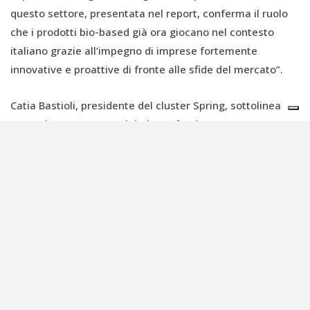
questo settore, presentata nel report, conferma il ruolo
che i prodotti bio-based già ora giocano nel contesto
italiano grazie all’impegno di imprese fortemente
innovative e proattive di fronte alle sfide del mercato”.
Catia Bastioli, presidente del cluster Spring, sottolinea
come “in un contesto globale profondamente
trasformato, la bioeconomia si conferma una leva
strategica per coniugare sostenibilità ambientale,
competitività industriale e coesione territoriale.
Trasformare la bioeconomia in una vera e propria
strategia industriale europea è fondamentale per
garantire prosperità duratura, autonomia strategica e
benessere condiviso”.
Per Bastioli, “è ora necessario che l’Europa riconosca
pienamente il contributo dei prodotti bio-based alla