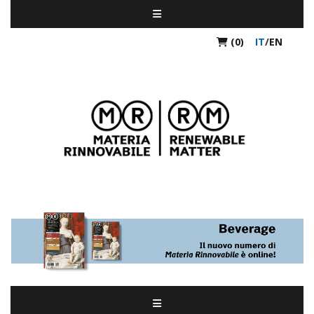
(0)
IT
/
EN