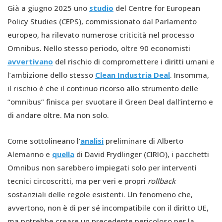
Già a giugno 2025 uno
studio
del Centre for European
Policy Studies (CEPS), commissionato dal Parlamento
europeo, ha rilevato numerose criticità nel processo
Omnibus. Nello stesso periodo, oltre 90 economisti
avvertivano
del rischio di compromettere i diritti umani e
l’ambizione dello stesso
Clean Industria Deal
. Insomma,
il rischio è che il continuo ricorso allo strumento delle
“omnibus” finisca per svuotare il Green Deal dall’interno e
di andare oltre. Ma non solo.
Come sottolineano l’
analisi
preliminare di Alberto
Alemanno e
quella
di David Frydlinger (CIRIO), i pacchetti
Omnibus non sarebbero impiegati solo per interventi
tecnici circoscritti, ma per veri e propri
rollback
sostanziali delle regole esistenti. Un fenomeno che,
avvertono, non è di per sé incompatibile con il diritto UE,
ma potrebbe creare un precedente pericoloso per la