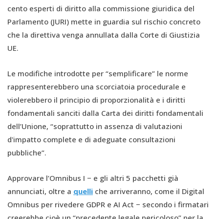
cento esperti di diritto alla commissione giuridica del
Parlamento (JURI) mette in guardia sul rischio concreto
che la direttiva venga annullata dalla Corte di Giustizia
UE.
Le modifiche introdotte per “semplificare” le norme
rappresenterebbero una scorciatoia procedurale e
violerebbero il principio di proporzionalità e i diritti
fondamentali sanciti dalla Carta dei diritti fondamentali
dell’Unione, “soprattutto in assenza di valutazioni
d'impatto complete e di adeguate consultazioni
pubbliche”.
Approvare l’Omnibus I − e gli altri 5 pacchetti già
annunciati, oltre a
quelli
che arriveranno, come il Digital
Omnibus per rivedere GDPR e AI Act − secondo i firmatari
creerebbe cioè un “precedente legale pericoloso” per la