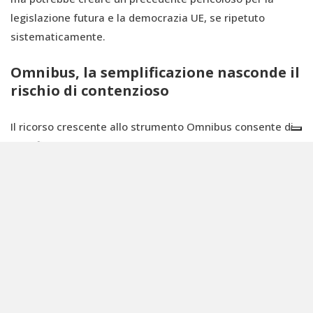
legislazione futura e la democrazia UE, se ripetuto
sistematicamente.
Omnibus, la semplificazione nasconde il
rischio di contenzioso
Il ricorso crescente allo strumento Omnibus consente di
modificare rapidamente norme e politiche su larga scala,
spesso aggirando i controlli e le valutazioni previste dalle
procedure ordinarie. Nella pratica dell’attuale
Commissione, il suo uso è per riforme sostanziali,
interventi di deregolamentazione trasversale, rinvii di
scadenze − come il posticipo dei requisiti di due diligence
e di rendicontazione sulla sostenibilità per alcune
imprese, approvato dal Parlamento con procedura
d’urgenza nell’aprile 2025 − nonché per abrogazioni