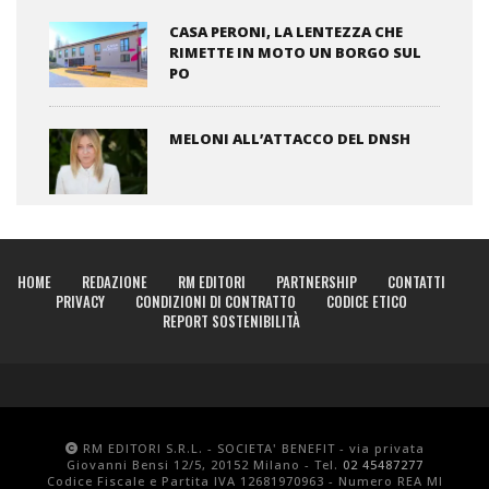
CASA PERONI, LA LENTEZZA CHE
RIMETTE IN MOTO UN BORGO SUL
PO
MELONI ALL’ATTACCO DEL DNSH
HOME
REDAZIONE
RM EDITORI
PARTNERSHIP
CONTATTI
PRIVACY
CONDIZIONI DI CONTRATTO
CODICE ETICO
REPORT SOSTENIBILITÀ
RM EDITORI S.R.L. - SOCIETA' BENEFIT - via privata
Giovanni Bensi 12/5, 20152 Milano - Tel.
02 45487277
Codice Fiscale e Partita IVA 12681970963 - Numero REA MI