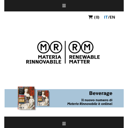
(0)
IT
/
EN