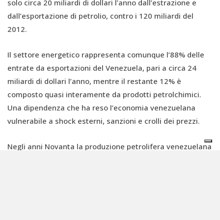
solo circa 20 miliardi di dollari l’anno dall’estrazione e
dall’esportazione di petrolio, contro i 120 miliardi del
2012.
Il settore energetico rappresenta comunque l’88% delle
entrate da esportazioni del Venezuela, pari a circa 24
miliardi di dollari l’anno, mentre il restante 12% è
composto quasi interamente da prodotti petrolchimici.
Una dipendenza che ha reso l’economia venezuelana
vulnerabile a shock esterni, sanzioni e crolli dei prezzi.
Negli anni Novanta la produzione petrolifera venezuelana
aveva raggiunto i 3-3,5 milioni di barili al giorno, mentre
negli ultimi mesi si era attestata intorno agli 800.000
barili. Un calo attribuibile a una combinazione di cattiva
gestione, corruzione, mancanza di investimenti, sanzioni
internazionali e difficoltà tecniche legate alla qualità del