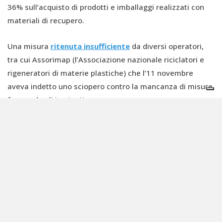
36% sull’acquisto di prodotti e imballaggi realizzati con
materiali di recupero.
Una misura
ritenuta insufficiente
da diversi operatori,
tra cui Assorimap (l’Associazione nazionale riciclatori e
rigeneratori di materie plastiche) che l’11 novembre
aveva indetto uno sciopero contro la mancanza di misure,
fermando gli impianti.
Dopo l’ultimo meeting con il MASE, attraverso una nota, il
presidente di Assorimap Walter Regis ha dichiarato:
“Affidarsi a questo strumento significa lasciare ad altri
soggetti la discrezionalità di scegliere il riciclato in
alternativa al prodotto vergine, senza affrontare il nodo
dei costi di produzione né contrastare la minaccia delle
importazioni low cost asiatiche”.