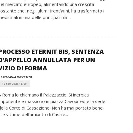
nel mercato europeo, alimentando una crescita
costante che, negli ultimi trent'anni, ha trasformato i
edicinali in una delle principali min...
PROCESSO ETERNIT BIS, SENTENZA
D’APPELLO ANNULLATA PER UN
VIZIO DI FORMA
I STEFANIA DIVERTITO
12 FEB 2026 18:00
A Roma lo chiamano il Palazzaccio. Si inerpica
imponente e massiccio in piazza Cavour ed è la sede
della Corte di Cassazione. Non ha mai portato bene
alle vittime dell’amianto di Casale...