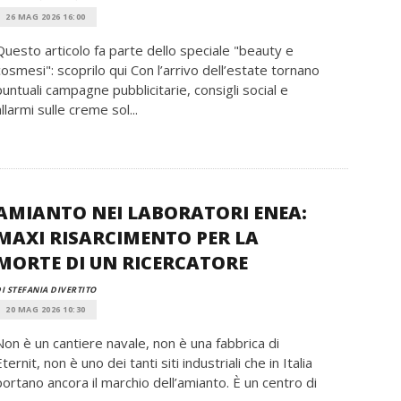
26 MAG 2026 16:00
Questo articolo fa parte dello speciale "beauty e
cosmesi": scoprilo qui Con l’arrivo dell’estate tornano
puntuali campagne pubblicitarie, consigli social e
allarmi sulle creme sol...
AMIANTO NEI LABORATORI ENEA:
MAXI RISARCIMENTO PER LA
MORTE DI UN RICERCATORE
I STEFANIA DIVERTITO
20 MAG 2026 10:30
Non è un cantiere navale, non è una fabbrica di
Eternit, non è uno dei tanti siti industriali che in Italia
portano ancora il marchio dell’amianto. È un centro di