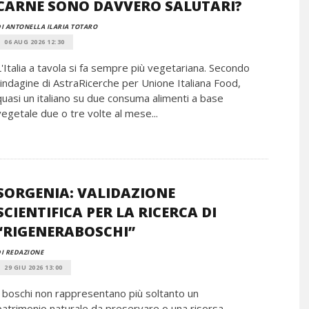
CARNE SONO DAVVERO SALUTARI?
I ANTONELLA ILARIA TOTARO
06 AUG 2026 12:30
L'Italia a tavola si fa sempre più vegetariana. Secondo
l'indagine di AstraRicerche per Unione Italiana Food,
quasi un italiano su due consuma alimenti a base
vegetale due o tre volte al mese...
SORGENIA: VALIDAZIONE
SCIENTIFICA PER LA RICERCA DI
“RIGENERABOSCHI”
I REDAZIONE
29 GIU 2026 13:00
I boschi non rappresentano più soltanto un
patrimonio naturale da preservare o una risorsa