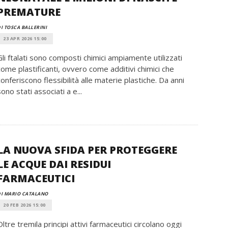
PREMATURE
I TOSCA BALLERINI
23 APR 2026 15:00
Gli ftalati sono composti chimici ampiamente utilizzati
come plastificanti, ovvero come additivi chimici che
conferiscono flessibilità alle materie plastiche. Da anni
sono stati associati a e...
LA NUOVA SFIDA PER PROTEGGERE
LE ACQUE DAI RESIDUI
FARMACEUTICI
I MARIO CATALANO
20 FEB 2026 15:00
Oltre tremila principi attivi farmaceutici circolano oggi