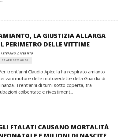
...
AMIANTO, LA GIUSTIZIA ALLARGA
IL PERIMETRO DELLE VITTIME
I STEFANIA DIVERTITO
28 APR 2026 08:00
Per trent’anni Claudio Apicella ha respirato amianto
nei vani motore delle motovedette della Guardia di
Finanza. Trent’anni di turni sotto coperta, tra
tubazioni coibentate e rivestiment...
GLI FTALATI CAUSANO MORTALITÀ
NEONATALE E MILIONI DI NASCITE