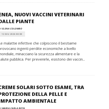
ENEA, NUOVI VACCINI VETERINARI
DALLE PIANTE
I ELENA COLOMBO
12 GIU 2026 08:00
Le malattie infettive che colpiscono il bestiame
provocano ingenti perdite economiche a livello
mondiale, minacciano la sicurezza alimentare e la
salute pubblica. Per prevenirle, esistono dei vaccin...
CREME SOLARI SOTTO ESAME, TRA
PROTEZIONE DELLA PELLE E
IMPATTO AMBIENTALE
I MARIA CARLA ROTA