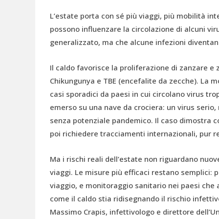
L’estate porta con sé più viaggi, più mobilità i
possono influenzare la circolazione di alcuni vir
generalizzato, ma che alcune infezioni diventano
Il caldo favorisce la proliferazione di zanzare e
Chikungunya e TBE (encefalite da zecche). La mo
casi sporadici da paesi in cui circolano virus tr
emerso su una nave da crociera: un virus serio,
senza potenziale pandemico. Il caso dimostra c
poi richiedere tracciamenti internazionali, pur r
Ma i rischi reali dell’estate non riguardano nuove
viaggi. Le misure più efficaci restano semplici:
viaggio, e monitoraggio sanitario nei paesi ch
come il caldo stia ridisegnando il rischio infett
Massimo Crapis, infettivologo e direttore dell’U