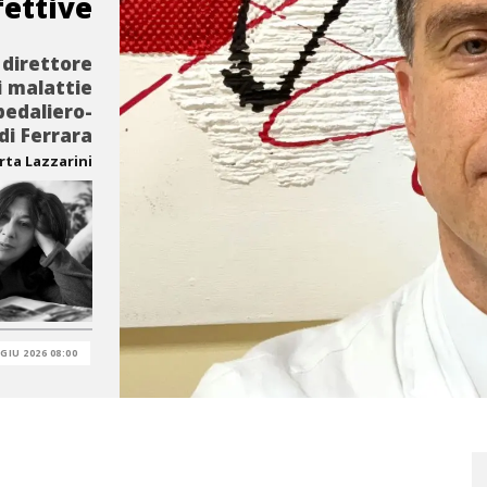
fettive
 direttore
i malattie
pedaliero-
di Ferrara
rta Lazzarini
 GIU 2026 08:00