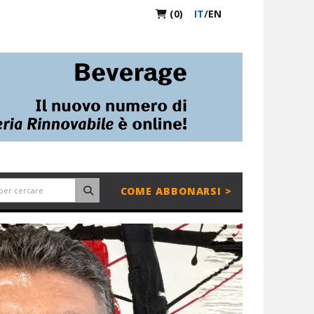
(0)
IT
/
EN
COME ABBONARSI >