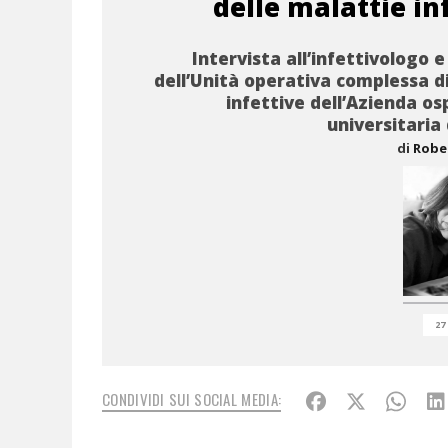
delle malattie in
Intervista all’infettivologo e
dell’Unità operativa complessa d
infettive dell’Azienda os
universitaria 
di
Robe
27
CONDIVIDI SUI SOCIAL MEDIA: