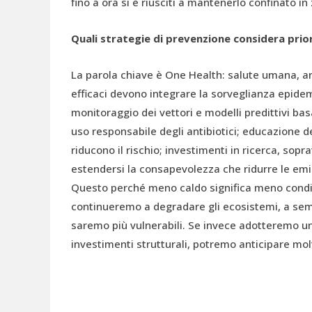
fino a ora si è riusciti a mantenerlo confinato in
Quali strategie di prevenzione considera prior
La parola chiave è One Health: salute umana, a
efficaci devono integrare la sorveglianza epide
monitoraggio dei vettori e modelli predittivi basati
uso responsabile degli antibiotici; educazione 
riducono il rischio; investimenti in ricerca, sop
estendersi la consapevolezza che ridurre le emi
Questo perché meno caldo significa meno condizi
continueremo a degradare gli ecosistemi, a sempli
saremo più vulnerabili. Se invece adotteremo un
investimenti strutturali, potremo anticipare molt