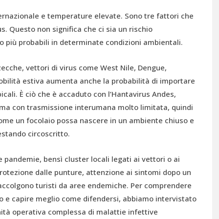
nternazionale e temperature elevate. Sono tre fattori che
us. Questo non significa che ci sia un rischio
 più probabili in determinate condizioni ambientali.
 zecche, vettori di virus come West Nile, Dengue,
bilità estiva aumenta anche la probabilità di importare
opicali. È ciò che è accaduto con l’Hantavirus Andes,
 ma con trasmissione interumana molto limitata, quindi
ome un focolaio possa nascere in un ambiente chiuso e
estando circoscritto.
 pandemie, bensì cluster locali legati ai vettori o ai
 protezione dalle punture, attenzione ai sintomi dopo un
e accolgono turisti da aree endemiche. Per comprendere
ivo e capire meglio come difendersi, abbiamo intervistato
nità operativa complessa di malattie infettive