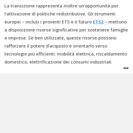
La transizione rappresenta inoltre un’opportunità per
l’attivazione di politiche redistributive. Gli strumenti
europei – inclusi i proventi ETS e il futuro
ETS2
– mettono
a disposizione risorse significative per sostenere famiglie
e imprese. Se ben utilizzate, queste risorse possono
rafforzare il potere d’acquisto e orientarlo verso
tecnologie più efficienti: mobilità elettrica, riscaldamento
domestico, elettrificazione dei consumi industriali.
Guardando ai prossimi mesi, il confronto europeo sull’ETS
entrerà nel vivo. È giusto discutere di come migliorarlo,
ma è fondamentale mantenere coerenza sugli obiettivi:
stabilità regolatoria, segnali di prezzo chiari,
accelerazione delle rinnovabili e incentivi agli
investimenti. La recente proposta della Commissione di
modifica della Market Stability Reserve sembra andare in