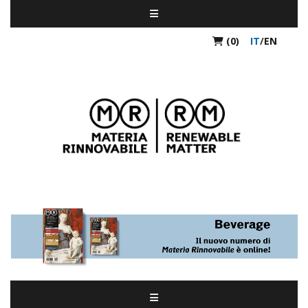
(0)
IT
/
EN