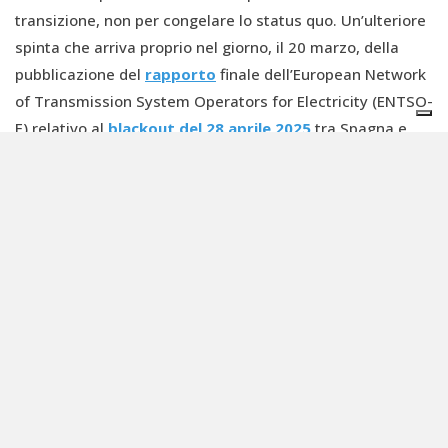
transizione, non per congelare lo status quo. Un’ulteriore
spinta che arriva proprio nel giorno, il 20 marzo, della
pubblicazione del
rapporto
finale dell’European Network
of Transmission System Operators for Electricity (ENTSO-
E) relativo al
blackout del 28 aprile 2025
tra Spagna e
Portogallo. Episodio che negli ultimi mesi era stato usato
come argomento contro la transizione energetica,
indicato come prova della presunta fragilità dei sistemi
ad alta penetrazione di rinnovabili.
Il rapporto smentisce questa lettura: all’origine
dell’interruzione non vi sarebbe un eccesso di energia
verde, ma una sequenza di criticità tecniche. Secondo i
49 esperti coinvolti, si è trattato di una combinazione di
oscillazioni della rete, problemi nel controllo della
tensione, rapidi cali di potenza e disconnessioni di