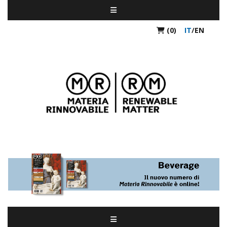
(0)
IT
/
EN