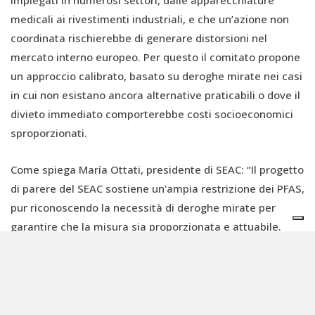
impiegati in numerosi settori, dalle apparecchiature
medicali ai rivestimenti industriali, e che un’azione non
coordinata rischierebbe di generare distorsioni nel
mercato interno europeo. Per questo il comitato propone
un approccio calibrato, basato su deroghe mirate nei casi
in cui non esistano ancora alternative praticabili o dove il
divieto immediato comporterebbe costi socioeconomici
sproporzionati.
Come spiega María Ottati, presidente di SEAC: “Il progetto
di parere del SEAC sostiene un'ampia restrizione dei PFAS,
pur riconoscendo la necessità di deroghe mirate per
garantire che la misura sia proporzionata e attuabile.
Questo approccio equilibrato consentirà di ridurre le
emissioni di PFAS, permettendo al contempo il
proseguimento di determinati utilizzi nei casi in cui un
divieto immediato comporterebbe, tutto sommato, più