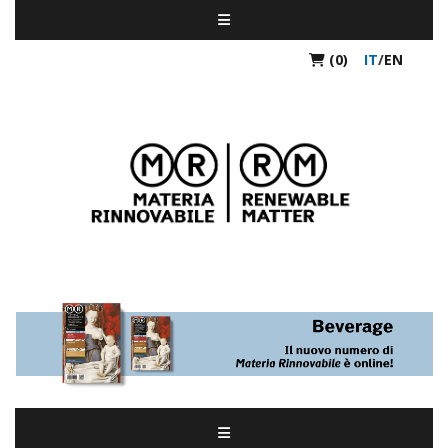
(0)
IT
/
EN