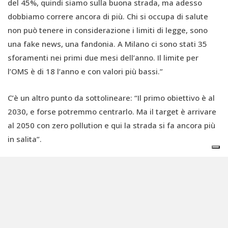
del 45%, quindi siamo sulla buona strada, ma adesso
dobbiamo correre ancora di più. Chi si occupa di salute
non può tenere in considerazione i limiti di legge, sono
una fake news, una fandonia. A Milano ci sono stati 35
sforamenti nei primi due mesi dell’anno. Il limite per
l’OMS è di 18 l’anno e con valori più bassi.”
C’è un altro punto da sottolineare: “Il primo obiettivo è al
2030, e forse potremmo centrarlo. Ma il target è arrivare
al 2050 con zero pollution e qui la strada si fa ancora più
in salita”.
Anche perché le scadenze imposte da alcune direttive
concepite per andare in questa direzione – come quelle
relative alle auto con motore termico − sono
oggetto di
revisione
. “Le lobby chiedono di rallentare e spostare le
tempistiche. Ed è proprio il contrario di quanto andrebbe