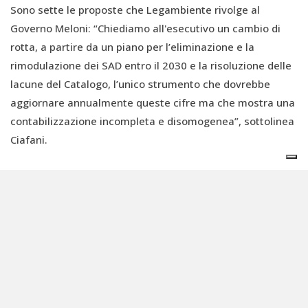
Sono sette le proposte che Legambiente rivolge al
Governo Meloni: “Chiediamo all'esecutivo un cambio di
rotta, a partire da un piano per l’eliminazione e la
rimodulazione dei SAD entro il 2030 e la risoluzione delle
lacune del Catalogo, l’unico strumento che dovrebbe
aggiornare annualmente queste cifre ma che mostra una
contabilizzazione incompleta e disomogenea”, sottolinea
Ciafani.
Oltre a colmare le incongruenze e i gap presenti nel
documento, sarà poi necessario riformare le accise e le
tasse sui diversi combustibili fossili in linea con il
principio “chi inquina paga”. Sempre sul fronte
energetico, Legambiente chiede un’urgente riforma degli
oneri di sistema in bolletta. Come spiega
Katiuscia Eroe
,
responsabile energia dell’associazione, “non servono
bonus temporanei per alleggerire le bollette ma politiche