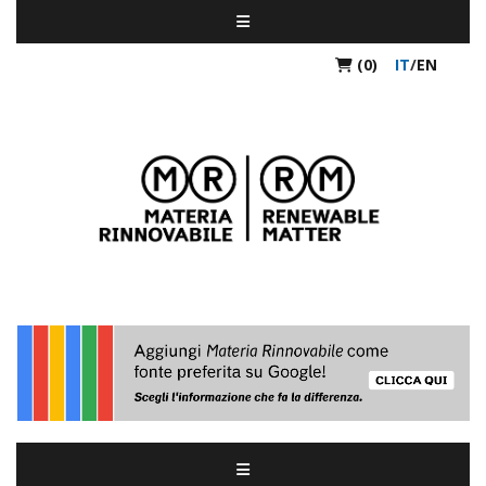
(0)
IT
/
EN