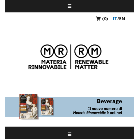
(0)
IT
/
EN