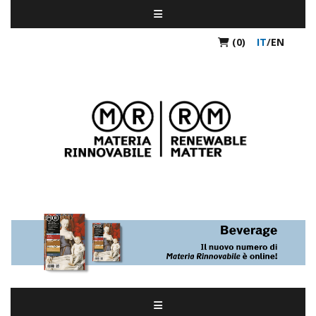
(0)
IT
/
EN