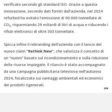
verificato secondo gli standard ISO. Grazie a questa
innovazione, secondo dati forniti dall’azienda, nel 2024
refurbed ha evitato l’emissione di 90.000 tonnellate di
CO₂, risparmiando 29 miliardi di litri di acqua e riducendo i
rifiuti elettronici di oltre 303 tonnellate.
Spicca infine il rebranding dell’azienda con il lancio del
nuovo claim
“Rethink New”
, che valorizza il concetto di
un “nuovo” basato sul ricondizionamento e sulla riduzione
delle risorse impiegate. Il rilancio è stato accompagnato
da una campagna pubblicitaria televisiva nell’autunno
2024, focalizzata sui vantaggi ambientali ed economici
dei prodotti rigenerati.
“Il 2025 sarà l'anno in cui spingeremo ancora più in là la
nostra visione: più impatto, più attenzione e un chiaro
passo avanti verso pratiche commerciali sostenibili su