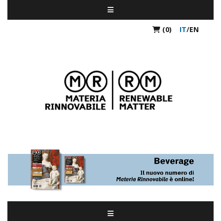
(0)
IT
/
EN