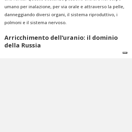
umano per inalazione, per via orale e attraverso la pelle,
danneggiando diversi organi, il sistema riproduttivo, i
polmoni e il sistema nervoso.
Arricchimento dell’uranio: il dominio
della Russia
Una volta estratto e lavorato, l’uranio deve passare
attraverso un processo di arricchimento che lo renderà
un combustibile nucleare. Quasi la metà della capacità di
raffinazione globale (44%) è controllata dalla
Russia
, da
sempre partner commerciale influente (e ingombrante)
delle attività minerarie kazake. Oggi l’asse Astana-Mosca
gestisce buona parte dell'approvvigionamento nucleare
occidentale.
Secondo un’analisi del think-tank investigativo Bellona,