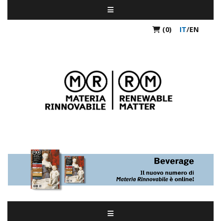
(0)
IT
/
EN