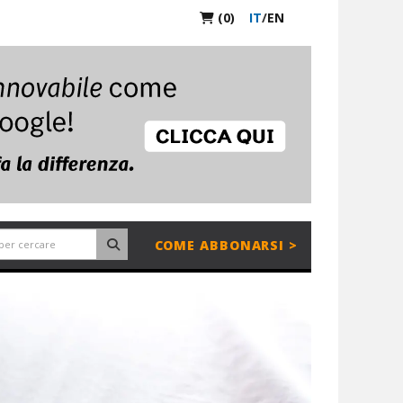
(0)
IT
/
EN
COME ABBONARSI >