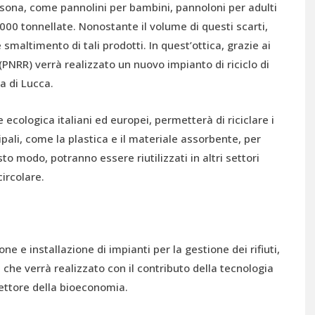
 persona, come pannolini per bambini, pannoloni per adulti
00 tonnellate. Nonostante il volume di questi scarti,
smaltimento di tali prodotti. In quest’ottica, grazie ai
 (PNRR) verrà realizzato un nuovo impianto di riciclo di
ia di Lucca.
ne ecologica italiani ed europei, permetterà di riciclare i
ali, come la plastica e il materiale assorbente, per
sto modo, potranno essere riutilizzati in altri settori
ircolare.
e e installazione di impianti per la gestione dei rifiuti,
, che verrà realizzato con il contributo della tecnologia
 settore della bioeconomia.