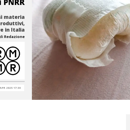
di PNRR
sì materia
roduttivi,
 in Italia
di
Redazione
 APR 2025 17:30