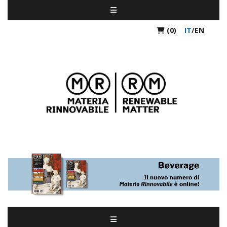
(0)
IT
/
EN