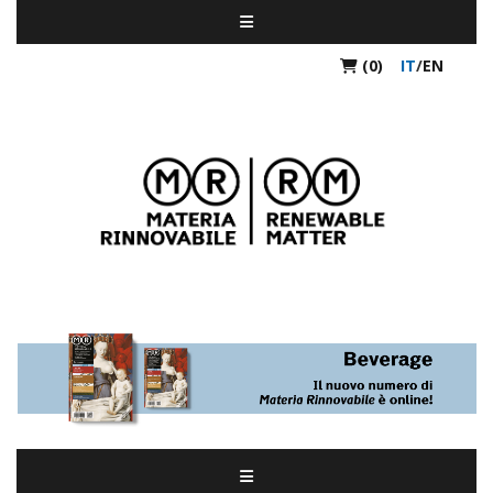
(0)
IT
/
EN