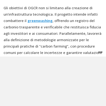
Gli obiettivi di OGCR non si limitano alla creazione di
un’infrastruttura tecnologica. Il progetto intende infatti
combattere il
greenwashing
, offrendo un registro del
carbonio trasparente e verificabile che restituisca fiducia
agli investitori e ai consumatori. Parallelamente, lavorerà
alla definizione di metodologie armonizzate per le
principali pratiche di “carbon farming”, con procedure
comuni per calcolare le incertezze e garantire valutazioni
confrontabili in tutta Europa.
Un’attenzione particolare sarà rivolta alle sfide
socioeconomiche. Verranno definiti con chiarezza i beni e
i servizi derivanti dal sequestro di carbonio in suoli,
torbiere e biomassa, per dare agli agricoltori e ai forestali
un riconoscimento tangibile del valore che producono. Sul
fronte tecnologico, OGCR introdurrà nuovi modelli di