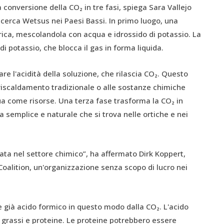
a conversione della CO₂ in tre fasi, spiega Sara Vallejo
ricerca Wetsus nei Paesi Bassi. In primo luogo, una
rica, mescolandola con acqua e idrossido di potassio. La
i potassio, che blocca il gas in forma liquida.
are l'acidità della soluzione, che rilascia CO₂. Questo
riscaldamento tradizionale o alle sostanze chimiche
qua come risorse. Una terza fase trasforma la CO₂ in
 semplice e naturale che si trova nelle ortiche e nei
ata nel settore chimico”, ha affermato Dirk Koppert,
alition, un'organizzazione senza scopo di lucro nei
 già acido formico in questo modo dalla CO₂. L'acido
 grassi e proteine. Le proteine potrebbero essere