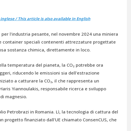
nglese / This article is also available in English
a per l'industria pesante, nel novembre 2024 una miniera
e container speciali contenenti attrezzature progettate
iosa sostanza chimica, direttamente in loco.
lla temperatura del pianeta, la CO₂ potrebbe ora
geri, riducendo le emissioni sia dell'estrazione
iziato a catturare la CO₂, il che rappresenta un
 Haris Yiannoulakis, responsabile ricerca e sviluppo
 di magnesio.
olio Petrobrazi in Romania. Lì, la tecnologia di cattura del
 un progetto finanziato dall'UE chiamato ConsenCUS, che