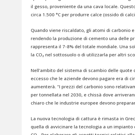
il gesso, proveniente da una cava locale. Questo
circa 1.500 °C per produrre calce (ossido di cal
Quando viene riscaldato, gli atomi di carbonio 
rendendo la produzione di cemento una delle prin
rappresenta il 7-8% del totale mondiale. Una so
la CO₂ nel sottosuolo o di utilizzarla per altri s
Nell'ambito del sistema di scambio delle quote di
eccesso che le aziende devono pagare era di ci
aumenterà. “I prezzi del carbonio sono relativa
per tonnellata nel 2030, e chissà dove arriveran
chiaro che le industrie europee devono preparar
La nuova tecnologia di cattura è rimasta in Grec
quella di avvicinare la tecnologia a un impianto
CO₂. Per elaborare gli aspetti tecnici relativi a