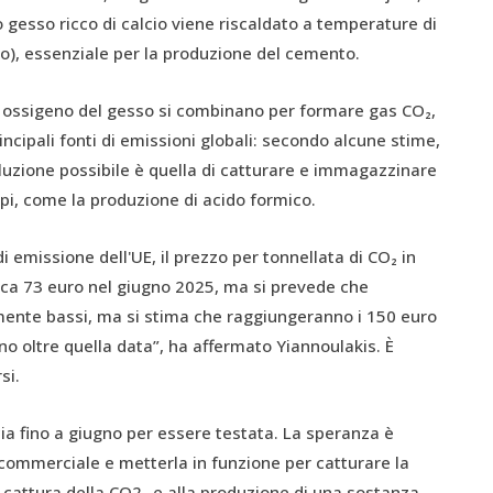
 gesso ricco di calcio viene riscaldato a temperature di
cio), essenziale per la produzione del cemento.
e ossigeno del gesso si combinano per formare gas CO₂,
cipali fonti di emissioni globali: secondo alcune stime,
luzione possibile è quella di catturare e immagazzinare
copi, come la produzione di acido formico.
 emissione dell'UE, il prezzo per tonnellata di CO₂ in
rca 73 euro nel giugno 2025, ma si prevede che
mente bassi, ma si stima che raggiungeranno i 150 euro
no oltre quella data”, ha affermato Yiannoulakis. È
si.
ia fino a giugno per essere testata. La speranza è
 commerciale e metterla in funzione per catturare la
lla cattura della CO2₂ e alla produzione di una sostanza