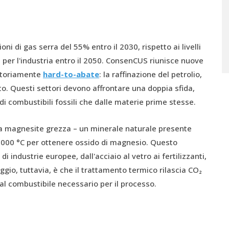
ioni di gas serra del 55% entro il 2030, rispetto ai livelli
ca per l'industria entro il 2050. ConsenCUS riunisce nuove
notoriamente
hard-to-abate
: la raffinazione del petrolio,
o. Questi settori devono affrontare una doppia sfida,
i combustibili fossili che dalle materie prime stesse.
la magnesite grezza – un minerale naturale presente
 2.000 °C per ottenere ossido di magnesio. Questo
ndustrie europee, dall'acciaio al vetro ai fertilizzanti,
gio, tuttavia, è che il trattamento termico rilascia CO₂
l combustibile necessario per il processo.