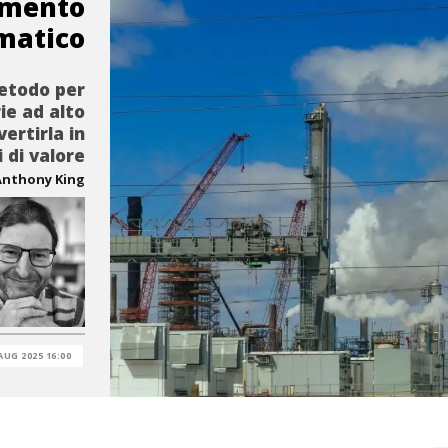
amento
imatico
metodo per
ie ad alto
ertirla in
 di valore
Anthony King
AUG 2025 16:00