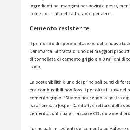
ingredienti nei mangimi per bovini e pesci, mentr
come sostituti del carburante per aerei.
Cemento resistente
Il primo sito di sperimentazione della nuova tecn
Danimarca. Si tratta di uno dei maggiori produtt
di tonnellate di cemento grigio e 0,8 milioni di t
1889.
La sostenibilità è uno dei principali punti di fo
ora combustibili non fossili per oltre il 30% del
cemento grigio. “Stiamo riducendo la nostra dipe
ha affermato Jesper Damfoft, direttore della sost
cemento continua a rilasciare CO₂ durante il pr
I principali ingredienti del cemento ad Aalborg 