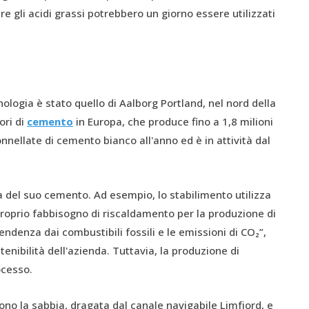
e gli acidi grassi potrebbero un giorno essere utilizzati
ologia è stato quello di Aalborg Portland, nel nord della
ori di
cemento
in Europa, che produce fino a 1,8 milioni
onnellate di cemento bianco all'anno ed è in attività dal
rza del suo cemento. Ad esempio, lo stabilimento utilizza
 proprio fabbisogno di riscaldamento per la produzione di
ndenza dai combustibili fossili e le emissioni di CO₂”,
enibilità dell'azienda. Tuttavia, la produzione di
ocesso.
sono la sabbia, dragata dal canale navigabile Limfjord, e