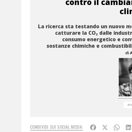
contro il cambi
cl
La ricerca sta testando un nuovo 
catturare la CO₂ dalle industr
consumo energetico e conv
sostanze chimiche e combustibili
di
27 
CONDIVIDI SUI SOCIAL MEDIA: