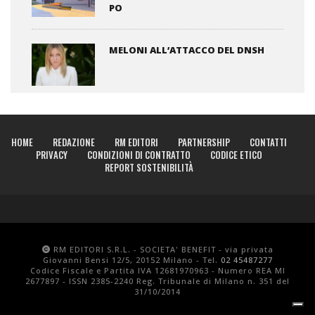
PO
MELONI ALL’ATTACCO DEL DNSH
HOME
REDAZIONE
RM EDITORI
PARTNERSHIP
CONTATTI
PRIVACY
CONDIZIONI DI CONTRATTO
CODICE ETICO
REPORT SOSTENIBILITÀ
RM EDITORI S.R.L. - SOCIETA' BENEFIT - via privata
Giovanni Bensi 12/5, 20152 Milano - Tel.
02 45487277
Codice Fiscale e Partita IVA 12681970963 - Numero REA MI
2677897 - ISSN 2385-2240 Reg. Tribunale di Milano n. 351 del
31/10/2014