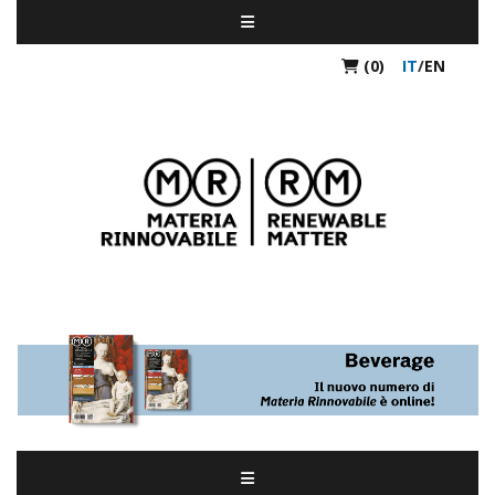
(0)
IT
/
EN