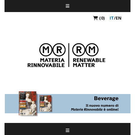
(0)
IT
/
EN