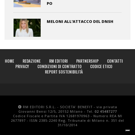
PO
MELONI ALL’ATTACCO DEL DNSH
HOME
REDAZIONE
RM EDITORI
PARTNERSHIP
CONTATTI
PRIVACY
CONDIZIONI DI CONTRATTO
CODICE ETICO
REPORT SOSTENIBILITÀ
RM EDITORI S.R.L. - SOCIETA' BENEFIT - via privata
Giovanni Bensi 12/5, 20152 Milano - Tel.
02 45487277
Codice Fiscale e Partita IVA 12681970963 - Numero REA MI
2677897 - ISSN 2385-2240 Reg. Tribunale di Milano n. 351 del
31/10/2014