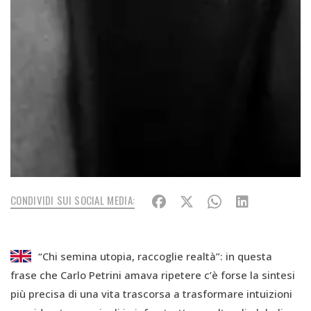
CONDIVIDI SUI SOCIAL MEDIA:
“Chi semina utopia, raccoglie realtà”: in questa
frase che Carlo Petrini amava ripetere c’è forse la sintesi
più precisa di una vita trascorsa a trasformare intuizioni