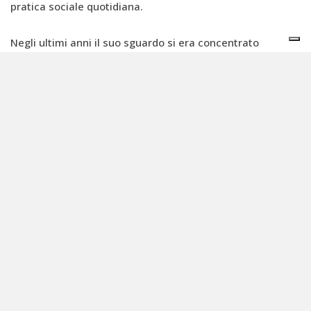
pratica sociale quotidiana.
Negli ultimi anni il suo sguardo si era concentrato
soprattutto sulla perdita di biodiversità, considerata non
solo una crisi ambientale ma anche culturale. In
occasione della
Giornata mondiale della biodiversità
aveva scritto: “Più difendiamo la salute dell’ambiente
preservando la biodiversità, più difendiamo la nostra. È
tempo di adottare un approccio ecologico integrale e
umanista”.
Ed è questo che rende la sua eredità più attuale che
celebrativa: in un tempo segnato da crisi climatiche,
disuguaglianze alimentari e omologazione produttiva,
Petrini lascia un lessico alternativo fatto di convivialità,
lentezza, relazioni e comunità. Parole che per lui erano
strumenti concreti di trasformazione economica. E sarà