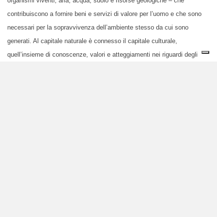
organismi viventi, aria, acqua, suolo e risorse geologiche – che
contribuiscono a fornire beni e servizi di valore per l’uomo e che sono
necessari per la sopravvivenza dell’ambiente stesso da cui sono
generati. Al capitale naturale è connesso il capitale culturale,
quell’insieme di conoscenze, valori e atteggiamenti nei riguardi degli
ecosistemi naturali e sociali, che va custodito e tramandato come
un’eredità preziosa, perché possa diventare di generazione in
generazione una visione integrata con il futuro, capace di produrre una
fonte di reddito distribuita ed equa che alimenta il capitale economico.
La seconda C è quella di
ciclicità
, che ci invita a ragionare in chiave
rigenerativa, racchiudendo al suo interno tre concetti fondamentali, quali
quelli di estensione, metabolizzazione e rinnovabilità. Il primo è
l’
estensione della responsabilità d’impresa
che dall’origine delle
materie prime si deve far carico dell’intero ciclo di vita del prodotto,
compresa la dismissione finale, e deve mettere il consumatore nelle
condizioni di sprecare meno e poter smaltire differenziando