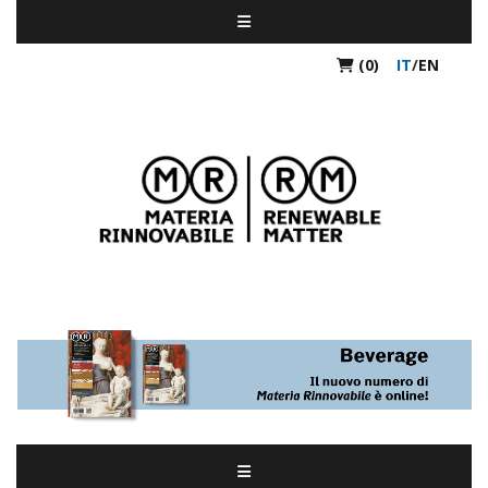
(0)
IT
/
EN