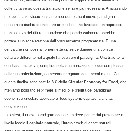
generazioni, disseminare buone pratiche, supportare le aziende e la
collettività verso questa transizione sempre più necessaria. Analizzando
molteplici casi studio, ci siamo resi conto che il nuovo paradigma
economico rischia di diventare un modello che favorisce un approccio
manipolativo del rifiuto, situazione che paradossalmente potrebbe
portare a un’accelerazione dell’obsolescenza programmata. È una
deriva che non possiamo permetterci, serve dunque una cornice
culturale differente nella quale far evolvere il paradigma. Una traiettoria
condivisa, inclusiva, semplice nella sua narrazione seppur complessa
nella sua articolazione, da percorrere ognuno con i propri mezzi. Con
questa finalità sono nate
le 3 C della Circular Economy for Food,
che
riteniamo possano esprimere al meglio le priorità del paradigma
economico circolare applicato al food system: capitale, ciclicità,
coevoluzione.
In sintesi, il nuovo paradigma economico deve partire dal preservare a
livello locale il
capitale naturale,
l’intero stock di asset naturali –