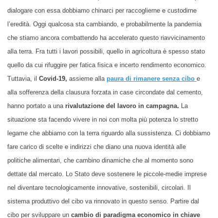
dialogare con essa dobbiamo chinarci per raccoglierne e custodirne
l’eredità. Oggi qualcosa sta cambiando, e probabilmente la pandemia
che stiamo ancora combattendo ha accelerato questo riavvicinamento
alla terra. Fra tutti i lavori possibili, quello in agricoltura è spesso stato
quello da cui rifuggire per fatica fisica e incerto rendimento economico.
Tuttavia, il
Covid-19,
assieme alla
paura di rimanere senza cibo
e
alla sofferenza della clausura forzata in case circondate dal cemento,
hanno portato a una
rivalutazione del lavoro in campagna.
La
situazione sta facendo vivere in noi con molta più potenza lo stretto
legame che abbiamo con la terra riguardo alla sussistenza. Ci dobbiamo
fare carico di scelte e indirizzi che diano una nuova identità alle
politiche alimentari, che cambino dinamiche che al momento sono
dettate dal mercato. Lo Stato deve sostenere le piccole-medie imprese
nel diventare tecnologicamente innovative, sostenibili, circolari. Il
sistema produttivo del cibo va rinnovato in questo senso. Partire dal
cibo per sviluppare un
cambio di paradigma economico in chiave