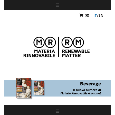
(0)
IT
/
EN