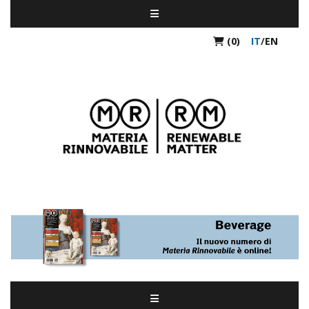
(0)
IT
/
EN