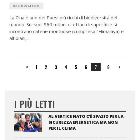
03 GIU 2024 15:15
La Cina è uno dei Paesi più ricchi di biodiversità del
mondo. Sui suoi 960 milioni di ettari di superficie si
incontrano catene montuose (compresa l’Himalaya) e
altipiani,...
<
1
2
3
4
5
6
7
8
>
...
I PIÙ LETTI
AL VERTICE NATO C’È SPAZIO PER LA
SICUREZZA ENERGETICA MA NON
PER IL CLIMA