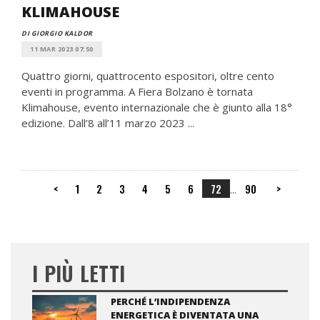
KLIMAHOUSE
DI GIORGIO KALDOR
11 MAR 2023 07:50
Quattro giorni, quattrocento espositori, oltre cento
eventi in programma. A Fiera Bolzano è tornata
Klimahouse, evento internazionale che è giunto alla 18°
edizione. Dall’8 all’11 marzo 2023 ...
<
1
2
3
4
5
6
72
90
>
...
I PIÙ LETTI
PERCHÉ L’INDIPENDENZA
ENERGETICA È DIVENTATA UNA