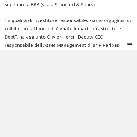
superiore a BBB (scala Standard & Poors).
"In qualità di investitore responsabile, siamo orgogliosi di
collaborare al lancio di Climate Impact Infrastructure
Debt”, ha aggiunto Olivier Hereil, Deputy CEO
responsabile dell'Asset Management di BNP Paribas
Cardif. “La convinzione di BNP Paribas Cardif, insieme alla
politica di transizione energetica del Gruppo BNP Paribas,
è che sia essenziale gestire i risparmi degli assicurati in
una prospettiva di lungo termine, combinando la
performance finanziaria con un impatto positivo
sull'ambiente e sulla società. Questo nuovo investimento
rientra nell'impegno di BNP Paribas Cardif di destinare in
media 1 miliardo di euro all'anno a investimenti a impatto
positivo entro la fine del 2025."
Tre investimenti sono già stati assicurati per il fondo,