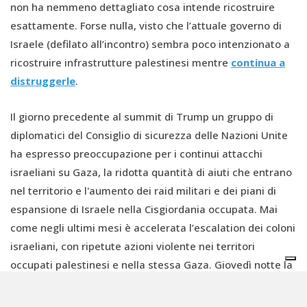
non ha nemmeno dettagliato cosa intende ricostruire
esattamente. Forse nulla, visto che l’attuale governo di
Israele (defilato all’incontro) sembra poco intenzionato a
ricostruire infrastrutture palestinesi mentre
continua a
distruggerle
.
Il giorno precedente al summit di Trump un gruppo di
diplomatici del Consiglio di sicurezza delle Nazioni Unite
ha espresso preoccupazione per i continui attacchi
israeliani su Gaza, la ridotta quantità di aiuti che entrano
nel territorio e l'aumento dei raid militari e dei piani di
espansione di Israele nella Cisgiordania occupata. Mai
come negli ultimi mesi è accelerata l’escalation dei coloni
israeliani, con ripetute azioni violente nei territori
occupati palestinesi e nella stessa Gaza. Giovedì notte la
deputata di ultradestra Otzma Yehudit Limor Son Har-
Melech ha oltrepassato il confine della Striscia, insieme a