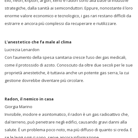
Elio, neon, kripton, argon, xeno e radon sono alla base di industrie
strategiche, dalla sanità ai semiconduttori. Eppure, nonostante il loro
enorme valore economico e tecnologico, i gas rari restano difficili da
estrarre e ancora più complessi da recuperare e riutilizzare.
L’anestetico che fa male al clima
Lucrezia Lenardon
Con l’aumento della spesa sanitaria cresce l’uso dei gas medicali,
come il protossido di azoto. Conosciuto da oltre due secoli per le sue
proprietà anestetiche, è tuttavia anche un potente gas serra, la cui
gestione dovrebbe diventare più circolare.
Radon, il nemico in casa
Giorgia Marino
Invisibile, inodore e asintomatico, il radon è un gas radioattivo che,
dal terreno, può penetrare negli edifici, causando gravi danni alla
salute. È un problema poco noto, ma più diffuso di quanto si creda. E
se le leggi oggi ci sono, serve ancora informazione.