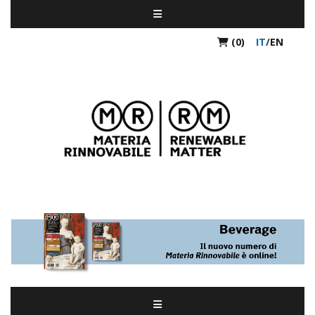
(0)
IT
/
EN