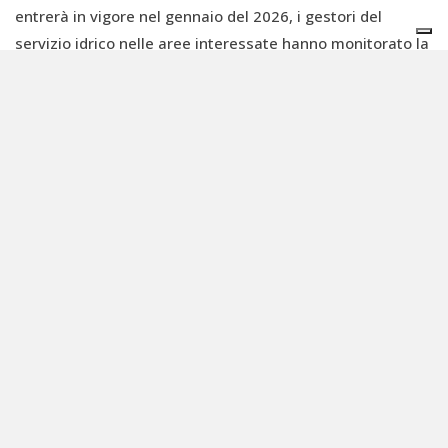
entrerà in vigore nel gennaio del 2026, i gestori del
servizio idrico nelle aree interessate hanno monitorato la
loro presenza nelle acque che distribuiscono e avviato
investimenti importanti, un controllo continuo con le
migliori tecnologie disponibili per la loro misura e hanno
preso i provvedimenti caso per caso più opportuni per la
tutela dei cittadini”, spiega Paolo Romano, vicepresidente
di Utilitalia. “Ora, con questo documento di
posizionamento, la Federazione ha voluto fare un
ulteriore passo in avanti per contribuire alla soluzione di
un problema che non può ricadere esclusivamente sugli
operatori dei servizi idrici e ambientali. Dal lato loro, le
imprese dei servizi pubblici continueranno a mettere in
campo tutte le conoscenze a propria disposizione per
ridurre ogni rischio a carico dei cittadini.”