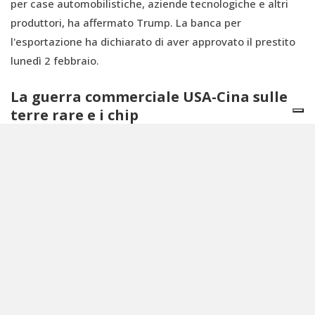
per case automobilistiche, aziende tecnologiche e altri
produttori, ha affermato Trump. La banca per
l'esportazione ha dichiarato di aver approvato il prestito
lunedì 2 febbraio.
La guerra commerciale USA-Cina sulle
terre rare e i chip
La Casa Bianca, insieme alla Commissione europea,
accusa Pechino di manipolare i prezzi delle materie prime
attraverso politiche protezionistiche. Tuttavia, le tensioni
commerciali con la Cina risalgono a molto prima della
guerra dei dazi avviata da Trump, con al centro della
contesa l’export di chip e della componentistica per la
loro produzione. I microchip sono essenziali per
realizzare smartphone, automobili, ma anche per i
satelliti e le attrezzature militari. La loro produzione,