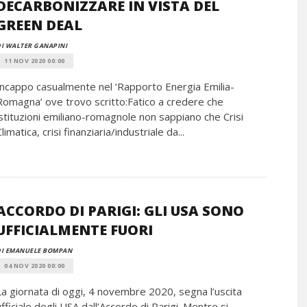
DECARBONIZZARE IN VISTA DEL
GREEN DEAL
I WALTER GANAPINI
11 NOV 2020 00:00
Incappo casualmente nel ‘Rapporto Energia Emilia-
Romagna’ ove trovo scritto:Fatico a credere che
istituzioni emiliano-romagnole non sappiano che Crisi
limatica, crisi finanziaria/industriale da...
ACCORDO DI PARIGI: GLI USA SONO
UFFICIALMENTE FUORI
DI EMANUELE BOMPAN
04 NOV 2020 00:00
La giornata di oggi, 4 novembre 2020, segna l’uscita
ufficiale degli USA dall’Accordo di Parigi. Mentre si