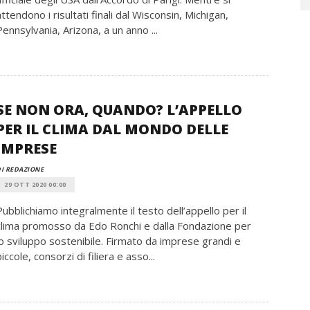
attendono i risultati finali dal Wisconsin, Michigan,
Pennsylvania, Arizona, a un anno ...
SE NON ORA, QUANDO? L’APPELLO
PER IL CLIMA DAL MONDO DELLE
IMPRESE
I REDAZIONE
29 OTT 2020 00:00
Pubblichiamo integralmente il testo dell’appello per il
clima promosso da Edo Ronchi e dalla Fondazione per
lo sviluppo sostenibile. Firmato da imprese grandi e
piccole, consorzi di filiera e asso...