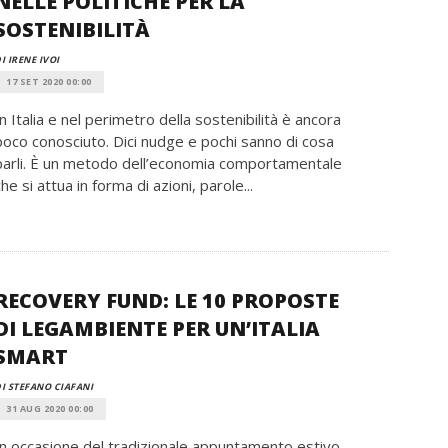
NELLE POLITICHE PER LA
SOSTENIBILITÀ
I IRENE IVOI
17 SET 2020 00:00
In Italia e nel perimetro della sostenibilità è ancora
poco conosciuto. Dici nudge e pochi sanno di cosa
parli. È un metodo dell’economia comportamentale
che si attua in forma di azioni, parole...
RECOVERY FUND: LE 10 PROPOSTE
DI LEGAMBIENTE PER UN’ITALIA
SMART
I STEFANO CIAFANI
31 AUG 2020 00:00
In occasione del tradizionale appuntamento estivo