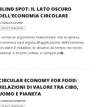
BLIND SPOT: IL LATO OSCURO
DELL’ECONOMIA CIRCOLARE
I PAOLA PLUCHINO
26 OTT 2020 00:00
È ormai un argomento mainstream: che la ripresa
economica sarà legata all’applicazione dell'Economia
Circolare è indubbio, lo diciamo da tempo nei nostri
webinar e incontri online, e sempre pi�...
CIRCULAR ECONOMY FOR FOOD:
RELAZIONI DI VALORE TRA CIBO,
UOMO E PIANETA
DI EMANUELE BOMPAN
13 OTT 2020 00:00