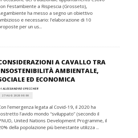
con Festambiente a Rispescia (Grosseto),
Legambiente ha messo a segno un obiettivo
ambizioso e necessario: l’elaborazione di 10
proposte per un us...
CONSIDERAZIONI A CAVALLO TRA
INSOSTENIBILITÀ AMBIENTALE,
SOCIALE ED ECONOMICA
I ALESSANDRO SPECCHER
27 AUG 2020 00:00
Con l’emergenza legata al Covid-19, il 2020 ha
costretto l’avido mondo “sviluppato” (secondo il
PNUD, United Nations Development Programme, il
20% della popolazione più benestante utilizza ...