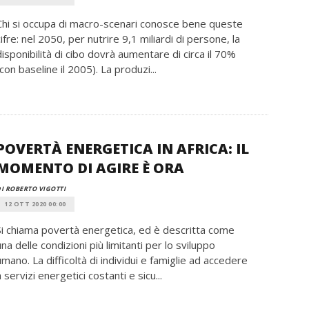
Chi si occupa di macro-scenari conosce bene queste
cifre: nel 2050, per nutrire 9,1 miliardi di persone, la
disponibilità di cibo dovrà aumentare di circa il 70%
(con baseline il 2005). La produzi...
POVERTÀ ENERGETICA IN AFRICA: IL
MOMENTO DI AGIRE È ORA
I ROBERTO VIGOTTI
12 OTT 2020 00:00
Si chiama povertà energetica, ed è descritta come
una delle condizioni più limitanti per lo sviluppo
umano. La difficoltà di individui e famiglie ad accedere
a servizi energetici costanti e sicu...