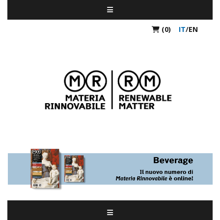
(0)
IT
/
EN