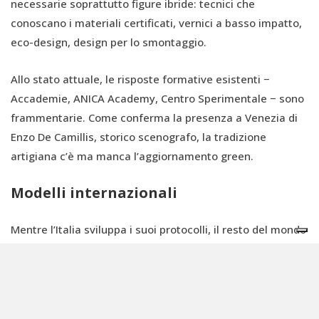
necessarie soprattutto figure ibride: tecnici che
conoscano i materiali certificati, vernici a basso impatto,
eco-design, design per lo smontaggio.
Allo stato attuale, le risposte formative esistenti −
Accademie, ANICA Academy, Centro Sperimentale − sono
frammentarie. Come conferma la presenza a Venezia di
Enzo De Camillis, storico scenografo, la tradizione
artigiana c’è ma manca l’aggiornamento green.
Modelli internazionali
Mentre l’Italia sviluppa i suoi protocolli, il resto del mondo
si muove a velocità diverse. Il rapporto presentato a
Venezia sottolinea che Disney e Netflix, giganti della
Sustainable Production Alliance, hanno iniziato a imporre
legno certificato PEFC/SFI nei propri standard produttivi. Il