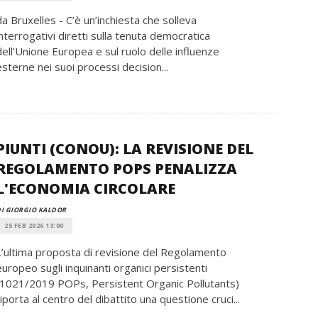
da Bruxelles - C’è un’inchiesta che solleva
interrogativi diretti sulla tenuta democratica
dell’Unione Europea e sul ruolo delle influenze
esterne nei suoi processi decision...
PIUNTI (CONOU): LA REVISIONE DEL
REGOLAMENTO POPS PENALIZZA
L'ECONOMIA CIRCOLARE
I GIORGIO KALDOR
25 FEB 2026 13:00
L’ultima proposta di revisione del Regolamento
europeo sugli inquinanti organici persistenti
(1021/2019 POPs, Persistent Organic Pollutants)
riporta al centro del dibattito una questione cruci...