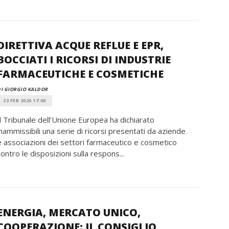
DIRETTIVA ACQUE REFLUE E EPR,
BOCCIATI I RICORSI DI INDUSTRIE
FARMACEUTICHE E COSMETICHE
I GIORGIO KALDOR
23 FEB 2026 17:00
Il Tribunale dell’Unione Europea ha dichiarato
inammissibili una serie di ricorsi presentati da aziende
e associazioni dei settori farmaceutico e cosmetico
contro le disposizioni sulla respons...
ENERGIA, MERCATO UNICO,
COOPERAZIONE: IL CONSIGLIO