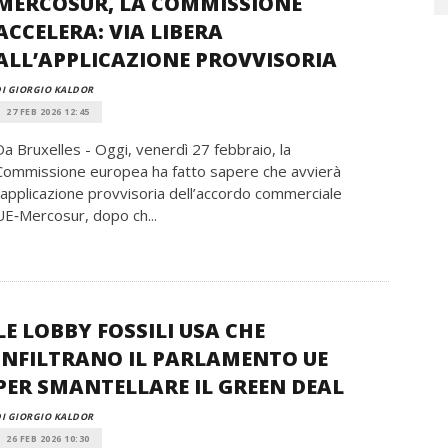
MERCOSUR, LA COMMISSIONE
ACCELERA: VIA LIBERA
ALL’APPLICAZIONE PROVVISORIA
I GIORGIO KALDOR
27 FEB 2026 12:45
Da Bruxelles - Oggi, venerdì 27 febbraio, la
Commissione europea ha fatto sapere che avvierà
l’applicazione provvisoria dell’accordo commerciale
UE‑Mercosur, dopo ch...
LE LOBBY FOSSILI USA CHE
INFILTRANO IL PARLAMENTO UE
PER SMANTELLARE IL GREEN DEAL
I GIORGIO KALDOR
26 FEB 2026 10:30