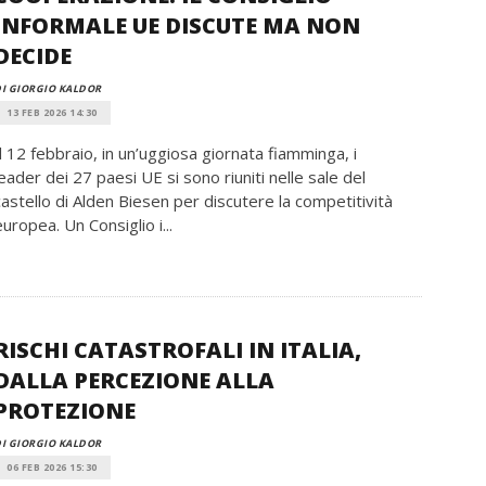
INFORMALE UE DISCUTE MA NON
DECIDE
I GIORGIO KALDOR
13 FEB 2026 14:30
Il 12 febbraio, in un’uggiosa giornata fiamminga, i
leader dei 27 paesi UE si sono riuniti nelle sale del
castello di Alden Biesen per discutere la competitività
europea. Un Consiglio i...
RISCHI CATASTROFALI IN ITALIA,
DALLA PERCEZIONE ALLA
PROTEZIONE
I GIORGIO KALDOR
06 FEB 2026 15:30