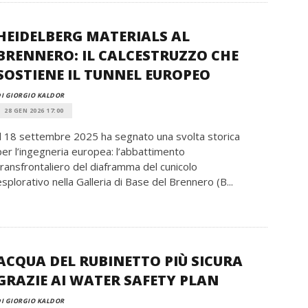
HEIDELBERG MATERIALS AL
BRENNERO: IL CALCESTRUZZO CHE
SOSTIENE IL TUNNEL EUROPEO
I GIORGIO KALDOR
28 GEN 2026 17:00
Il 18 settembre 2025 ha segnato una svolta storica
per l’ingegneria europea: l’abbattimento
transfrontaliero del diaframma del cunicolo
esplorativo nella Galleria di Base del Brennero (B...
ACQUA DEL RUBINETTO PIÙ SICURA
GRAZIE AI WATER SAFETY PLAN
I GIORGIO KALDOR