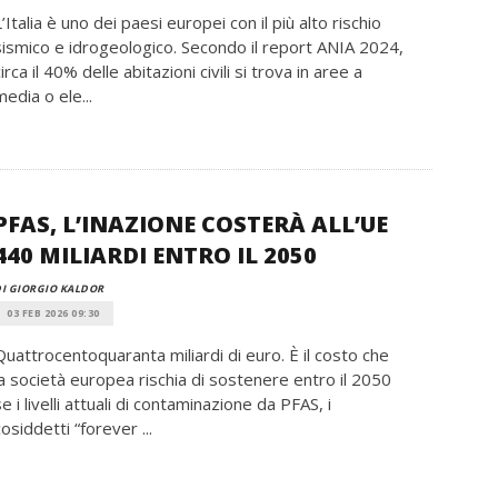
L’Italia è uno dei paesi europei con il più alto rischio
sismico e idrogeologico. Secondo il report ANIA 2024,
circa il 40% delle abitazioni civili si trova in aree a
media o ele...
PFAS, L’INAZIONE COSTERÀ ALL’UE
440 MILIARDI ENTRO IL 2050
I GIORGIO KALDOR
03 FEB 2026 09:30
Quattrocentoquaranta miliardi di euro. È il costo che
la società europea rischia di sostenere entro il 2050
se i livelli attuali di contaminazione da PFAS, i
cosiddetti “forever ...