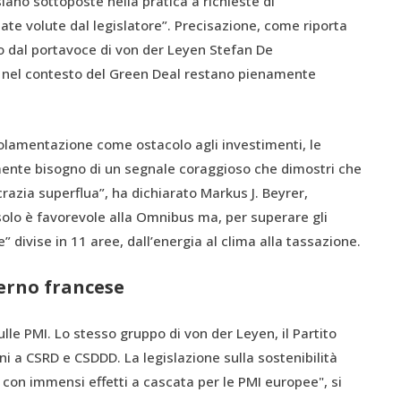
ano sottoposte nella pratica a richieste di
te volute dal legislatore”. Precisazione, come riporta
to dal portavoce di von der Leyen Stefan De
 nel contesto del Green Deal restano pienamente
golamentazione come ostacolo agli investimenti, le
nte bisogno di un segnale coraggioso che dimostri che
razia superflua”, ha dichiarato Markus J. Beyrer,
solo è favorevole alla Omnibus ma, per superare gli
” divise in 11 aree, dall’energia al clima alla tassazione.
verno francese
ulle PMI. Lo stesso gruppo di von der Leyen, il Partito
i a CSRD e CSDDD. La legislazione sulla sostenibilità
 con immensi effetti a cascata per le PMI europee", si