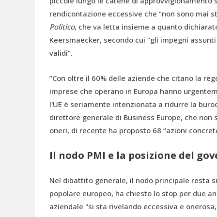
piccole lungo le catene di approvvigionamento si
rendicontazione eccessive che “non sono mai sta
Politico
, che va letta insieme a quanto dichiara
Keersmaecker, secondo cui “gli impegni assunti
validi”.
“Con oltre il 60% delle aziende che citano la re
imprese che operano in Europa hanno urgenteme
l'UE è seriamente intenzionata a ridurre la buroc
direttore generale di Business Europe, che non 
oneri, di recente ha proposto 68 “azioni concrete
Il nodo PMI e la posizione del go
Nel dibattito generale, il nodo principale resta s
popolare europeo, ha chiesto lo stop per due ann
aziendale "si sta rivelando eccessiva e onerosa,