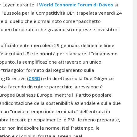
r Leyen durante il
World Economic Forum di Davos
si
 “Bussola per la Competitività UE”, trapelata venerdì 24
one di quello che è ormai noto come “pacchetto
i oneri burocratici che gravano su imprese e investitori.
fficialmente mercoledì 29 gennaio, delinea le linee
esecutivo UE e le priorità per rilanciare il “dinamismo
ppunto, la semplificazione attraverso un unico
“triangolo” formato dal Regolamento sulla
g Directive (
CSRD
) e la direttiva sulla Due Diligence
 sta facendo discutere parecchio: la revisione è
uropee Business Europe, mentre il Partito popolare
endicontazione della sostenibilità aziendale e sulla due
a un “rinvio a tempo indeterminato” dell’entrata in
embra toccare principalmente le PMI, le meno preparate,
per non indebolire le norme. Nel frattempo, le
ion e di colpi di frusta al Green Deal.