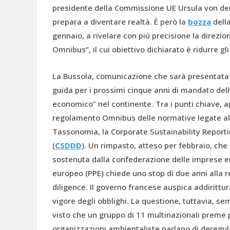
presidente della Commissione UE Ursula von de
prepara a diventare realtà. È però la
bozza
della
gennaio, a rivelare con più precisione la direzi
Omnibus”, il cui obiettivo dichiarato è ridurre gl
La Bussola, comunicazione che sarà presentata u
guida per i prossimi cinque anni di mandato dell’
economico” nel continente. Tra i punti chiave, a
regolamento Omnibus delle normative legate al 
Tassonomia, la Corporate Sustainability Reportin
(
CSDDD
). Un rimpasto, atteso per febbraio, che
sostenuta dalla confederazione delle imprese e
europeo (PPE) chiede uno stop di due anni alla r
diligence. Il governo francese auspica addirittur
vigore degli obblighi. La questione, tuttavia, s
visto che un gruppo di 11 multinazionali preme 
organizzazioni ambientaliste parlano di deregulat