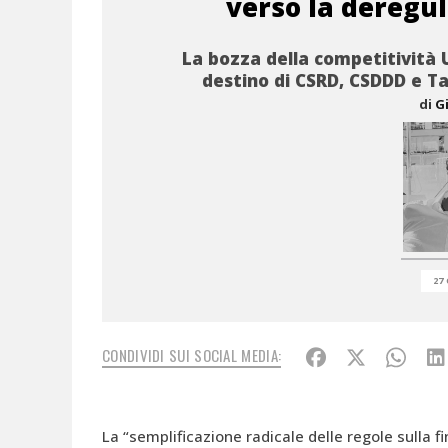
verso la deregu
La bozza della competitività UE
destino di CSRD, CSDDD e T
di
G
27 
CONDIVIDI SUI SOCIAL MEDIA:
La “semplificazione radicale delle regole sulla fi