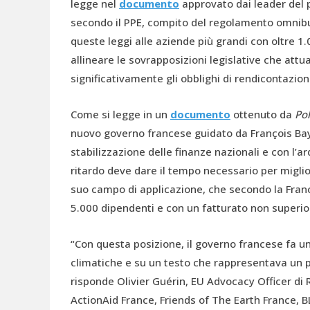
legge nel
documento
approvato dai leader del pa
secondo il PPE, compito del regolamento omnibus
queste leggi alle aziende più grandi con oltre 1.0
allineare le sovrapposizioni legislative che att
significativamente gli obblighi di rendicontazion
Come si legge in un
documento
ottenuto da
Pol
nuovo governo francese guidato da François Bayr
stabilizzazione delle finanze nazionali e con l’ar
ritardo deve dare il tempo necessario per miglior
suo campo di applicazione, che secondo la Fran
5.000 dipendenti e con un fatturato non superiore
“Con questa posizione, il governo francese fa un
climatiche e su un testo che rappresentava un pa
risponde Olivier Guérin, EU Advocacy Officer di 
ActionAid France, Friends of The Earth France, B