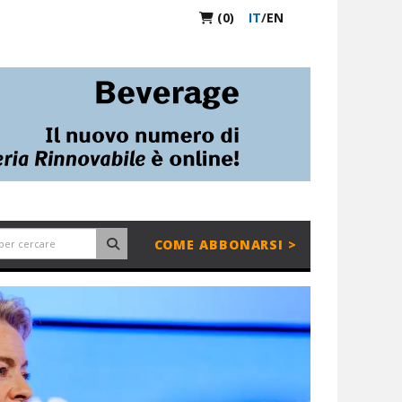
(0)
IT
/
EN
COME ABBONARSI >