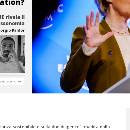
lation?
 rivela il
assonomia
iorgio Kaldor
GEN 2025 17:50
nanza sostenibile e sulla due diligence” ribadita dalla