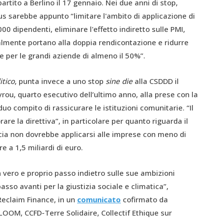
rtito a Berlino il 17 gennaio. Nei due anni di stop,
 sarebbe appunto “limitare l'ambito di applicazione di
00 dipendenti, eliminare l'effetto indiretto sulle PMI,
ualmente portano alla doppia rendicontazione e ridurre
e per le grandi aziende di almeno il 50%”.
itico
, punta invece a uno stop
sine die
alla CSDDD il
ou, quarto esecutivo dell’ultimo anno, alla prese con la
duo compito di rassicurare le istituzioni comunitarie. “Il
are la direttiva”, in particolare per quanto riguarda il
cia non dovrebbe applicarsi alle imprese con meno di
 a 1,5 miliardi di euro.
 vero e proprio passo indietro sulle sue ambizioni
sso avanti per la giustizia sociale e climatica”,
Reclaim Finance, in un
comunicato
cofirmato da
LOOM, CCFD-Terre Solidaire, Collectif Ethique sur