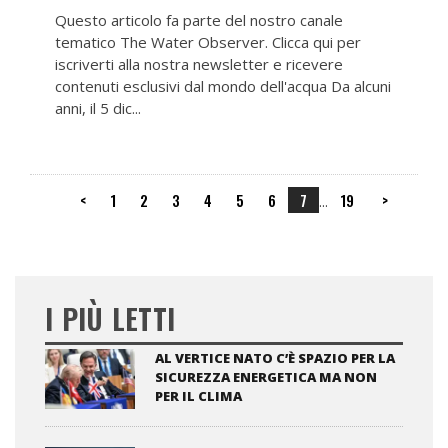
Questo articolo fa parte del nostro canale
tematico The Water Observer. Clicca qui per
iscriverti alla nostra newsletter e ricevere
contenuti esclusivi dal mondo dell'acqua Da alcuni
anni, il 5 dic...
<
1
2
3
4
5
6
7
19
>
...
I PIÙ LETTI
AL VERTICE NATO C’È SPAZIO PER LA
SICUREZZA ENERGETICA MA NON
PER IL CLIMA