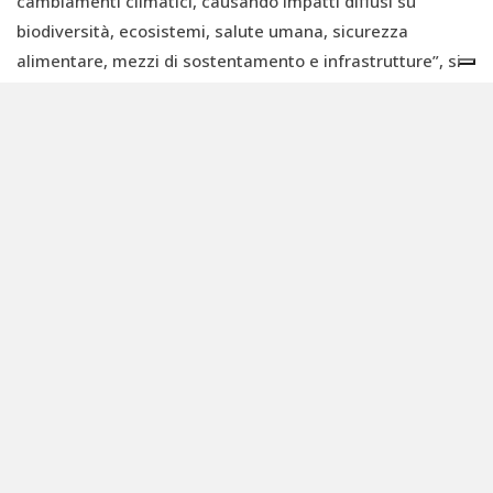
cambiamenti climatici, causando impatti diffusi su
biodiversità, ecosistemi, salute umana, sicurezza
alimentare, mezzi di sostentamento e infrastrutture”, si
legge nel briefing.
CDP spiega che il rischio idrico non è adeguatamente
considerato nei mercati finanziari, esponendo il sistema a
rischi significativi. Lo stesso disallineamento dei flussi di
capitale viene indicato tra le cause dei cambiamenti
climatici, insieme alla perdita di biodiversità e alla
disuguaglianza sociale. Le analisi di CDP stimano che i
rischi aziendali legati all'acqua potrebbero avere
un
impatto finanziario combinato di 594 miliardi di dollari
,
con un costo di risposta di 152 miliardi di dollari.
“Per sostenere i consigli di amministrazione in questo
importante esercizio di gestione del rischio, il nostro