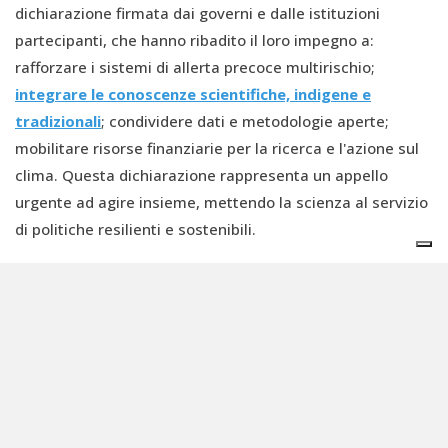
dichiarazione firmata dai governi e dalle istituzioni
partecipanti, che hanno ribadito il loro impegno a:
rafforzare i sistemi di allerta precoce multirischio;
integrare le conoscenze scientifiche, indigene e
tradizionali
; condividere dati e metodologie aperte;
mobilitare risorse finanziarie per la ricerca e l'azione sul
clima. Questa dichiarazione rappresenta un appello
urgente ad agire insieme, mettendo la scienza al servizio
di politiche resilienti e sostenibili.
Un esempio di questa cooperazione regionale è stato il
coordinamento tra Paraguay, Argentina e Brasile per
garantire il funzionamento della centrale idroelettrica di
Yacyretá durante gli anni di livelli idrici
straordinariamente bassi del fiume Paraná. Tra il 2018 e
il 2021, i paesi coinvolti hanno stabilito accordi tecnici e
operativi che hanno permesso di continuare la