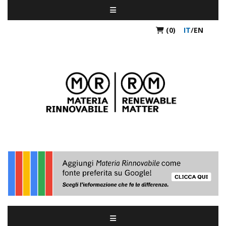
(0)
IT
/
EN