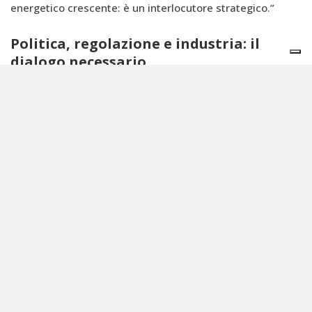
energetico crescente: è un interlocutore strategico.”
Politica, regolazione e industria: il
dialogo necessario
In un momento segnato dal
dibattito sul Decreto
energia
, KEY si conferma anche piattaforma di confronto
istituzionale. È prevista la presenza del ministro Gilberto
Pichetto Fratin, di parlamentari e ambasciatori di vari
governi, vertici di GSE ed ENEA, oltre a rappresentanti
della Commissione europea.
Di particolare rilievo la partecipazione dell’International
Energy Agency (IEA), che presenterà in anteprima a KEY
parte di uno studio sulla decarbonizzazione prima del
lancio ufficiale a Roma. Per Astolfi, “è un segnale
importante: KEY viene riconosciuta come appuntamento