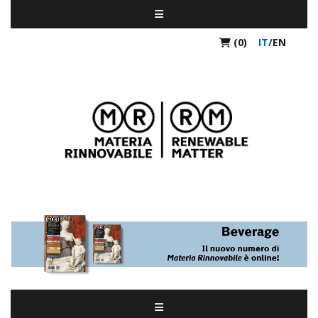
(0)
IT
/
EN