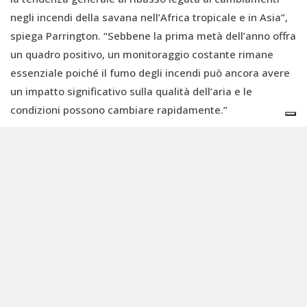
negli incendi della savana nell’Africa tropicale e in Asia”,
spiega Parrington. “Sebbene la prima metà dell’anno offra
un quadro positivo, un monitoraggio costante rimane
essenziale poiché il fumo degli incendi può ancora avere
un impatto significativo sulla qualità dell’aria e le
condizioni possono cambiare rapidamente.”
Monitoraggio e prevenzione
Sono dunque da considerare le situazioni di cui abbiamo
detto, ma, guardando più avanti, le
condizioni previste
legate a El Niño
potrebbero far aumentare le emissioni
globali dovute agli incendi, come abbiamo osservato
durante i precedenti anni di El Niño, il 2015 e il 2019,
quando la persistente combustione di biomasse in
Indonesia ha causato una diffusa foschia regionale e ha