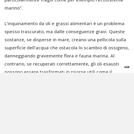
marino”.
L’inquinamento da oli e grassi alimentari è un problema
spesso trascurato, ma dalle conseguenze gravi. Queste
sostanze, se disperse in mare, creano una pellicola sulla
superficie dell’acqua che ostacola lo scambio di ossigeno,
danneggiando gravemente flora e fauna marina. Al
contrario, se recuperati correttamente, gli oli esausti
possono essere trasformati in risorse utili come il
biodiesel, evitando sprechi e promuovendo un’economia
più sostenibile.
“Con la tanichetta MARINO, realizzata in plastica seconda
vita, offriamo ai diportisti uno strumento concreto per
raccogliere correttamente gli oli alimentari esausti”, ha
concluso Piero Camoli, presidente della divisione