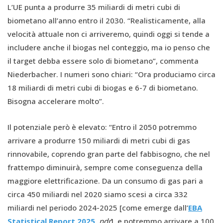
L’UE punta a produrre 35 miliardi di metri cubi di
biometano all’anno entro il 2030. “Realisticamente, alla
velocità attuale non ci arriveremo, quindi oggi si tende a
includere anche il biogas nel conteggio, ma io penso che
il target debba essere solo di biometano”, commenta
Niederbacher. I numeri sono chiari: “Ora produciamo circa
18 miliardi di metri cubi di biogas e 6-7 di biometano.
Bisogna accelerare molto”.
Il potenziale però è elevato: “Entro il 2050 potremmo
arrivare a produrre 150 miliardi di metri cubi di gas
rinnovabile, coprendo gran parte del fabbisogno, che nel
frattempo diminuirà, sempre come conseguenza della
maggiore elettrificazione. Da un consumo di gas pari a
circa 450 miliardi nel 2020 siamo scesi a circa 332
miliardi nel periodo 2024-2025 [come emerge dall’
EBA
Statistical Report 2025
,
ndr
], e potremmo arrivare a 100