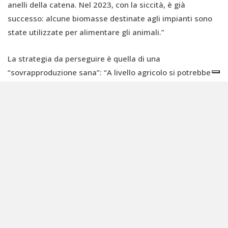
anelli della catena. Nel 2023, con la siccità, è già
successo: alcune biomasse destinate agli impianti sono
state utilizzate per alimentare gli animali.”
La strategia da perseguire è quella di una
“sovrapproduzione sana”: “A livello agricolo si potrebbe
produrre il 20-30% in più rispetto al fabbisogno
alimentare e usare l’eccesso per il biogas e il biometano,
destinandolo invece al food e al feed in caso di
emergenza”. La sinergia tra i vari settori potrebbe
favorire anche il recupero di terreni marginali e incolti,
grazie a maggiori investimenti in tecnologie e agricoltura
di precisione”.
Il secondo nodo da sciogliere riguarda la facilità di
connessione all’attuale rete del gas, che può essere
sfruttata per il biometano. “Bisogna spingere le società di