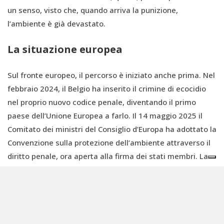
un senso, visto che, quando arriva la punizione,
l’ambiente è già devastato.
La situazione europea
Sul fronte europeo, il percorso è iniziato anche prima. Nel
febbraio 2024, il Belgio ha inserito il crimine di ecocidio
nel proprio nuovo codice penale, diventando il primo
paese dell’Unione Europea a farlo. Il 14 maggio 2025 il
Comitato dei ministri del Consiglio d’Europa ha adottato la
Convenzione sulla protezione dell’ambiente attraverso il
diritto penale, ora aperta alla firma dei stati membri. La
Convenzione non usa il termine “ecocidio” nelle clausole
operative, ma il preambolo lo richiama esplicitamente e
le disposizioni sui reati particolarmente gravi
rispecchiano la definizione dell’Expert Panel del 2021.