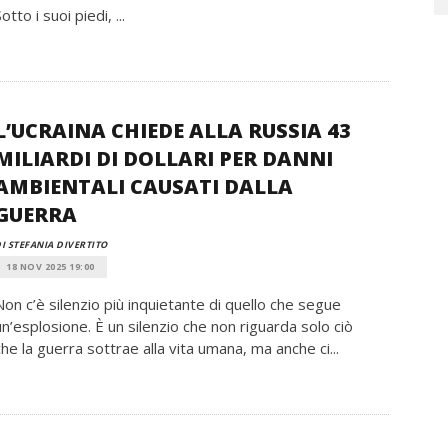
otto i suoi piedi, ...
L’UCRAINA CHIEDE ALLA RUSSIA 43
MILIARDI DI DOLLARI PER DANNI
AMBIENTALI CAUSATI DALLA
GUERRA
I STEFANIA DIVERTITO
18 NOV 2025 19:00
Non c’è silenzio più inquietante di quello che segue
un’esplosione. È un silenzio che non riguarda solo ciò
che la guerra sottrae alla vita umana, ma anche ci...