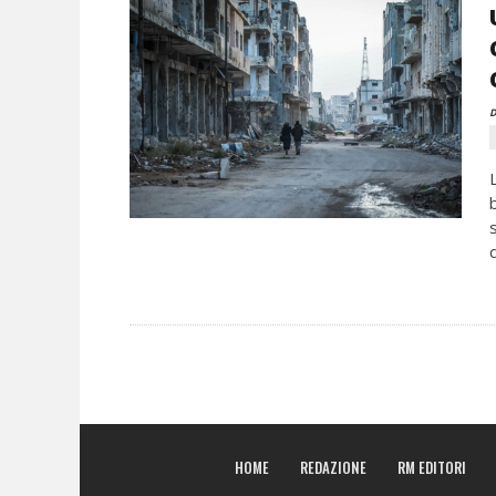
D
d
HOME
REDAZIONE
RM EDITORI