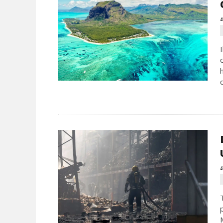
D
c
D