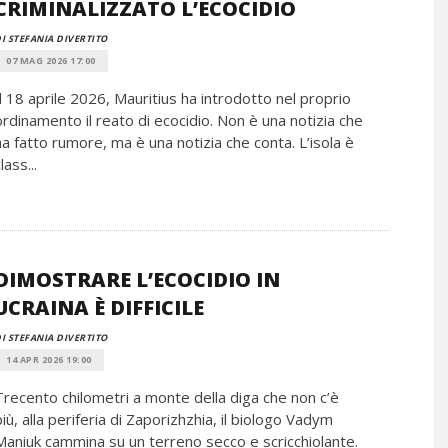
CRIMINALIZZATO L’ECOCIDIO
I STEFANIA DIVERTITO
07 MAG 2026 17:00
Il 18 aprile 2026, Mauritius ha introdotto nel proprio
ordinamento il reato di ecocidio. Non è una notizia che
ha fatto rumore, ma è una notizia che conta. L’isola è
lass...
DIMOSTRARE L’ECOCIDIO IN
UCRAINA È DIFFICILE
I STEFANIA DIVERTITO
14 APR 2026 19:00
Trecento chilometri a monte della diga che non c’è
più, alla periferia di Zaporizhzhia, il biologo Vadym
Maniuk cammina su un terreno secco e scricchiolante.