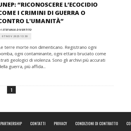
UNEP: “RICONOSCERE L’ECOCIDIO
COME I CRIMINI DI GUERRA O
CONTRO L'UMANITÀ”
I STEFANIA DIVERTITO
07 NOV 2025 13:30
Le terre morte non dimenticano. Registrano ogni
bomba, ogni contaminante, ogni ettaro bruciato come
strati geologici di violenza. Sono gli archivi più accurati
ella guerra, più affida...
1
PARTNERSHIP
CONTATTI
PRIVACY
CONDIZIONI DI CONTRATTO
CO